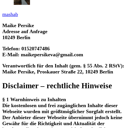
mashab
Maike Persike
Adresse auf Anfrage
10249 Berlin
Telefon: 01520747486
E-Mail: maikepersikeva@gmail.com
Verantwortlich für den Inhalt
(gem. § 55 Abs. 2 RStV):
Maike Persike, Proskauer Straße 22, 10249 Berlin
Disclaimer – rechtliche Hinweise
§ 1 Warnhinweis zu Inhalten
Die kostenlosen und frei zugänglichen Inhalte dieser
Webseite wurden mit größtmöglicher Sorgfalt erstellt.
Der Anbieter dieser Webseite übernimmt jedoch keine
Gewähr für die Richtigkeit und Aktualität der